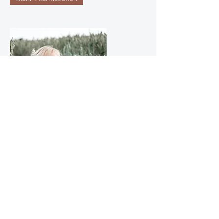
Fotos
Kati Mandelkow Fotographie
Freund und Partner - Ihr Motto:
Wunderbare und einzigartige Momente
festhalten.
Aus dem Grund habe ich die Fotografie
vertrauensvoll in Katis Hände gegeben.